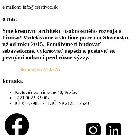
e-mailom: info@creativoo.sk
o nás.
Sme kreatívni architekti osobnostného rozvoja a
biznisu! Vzdelávame a školíme po celom Slovensku
už od roku 2015. Pomôžeme ti budovať
sebavedomie, vykreovať úspech a postaviť sa
pevnými nohami pred rôzne výzvy.
Sme členmi
Slovenskej asociácie koučov
.
kontakt.
Pavlovičovo námestie 40, Prešov
+421 902 933 902
IČO: 55798217 | DIČ: SK2122112520