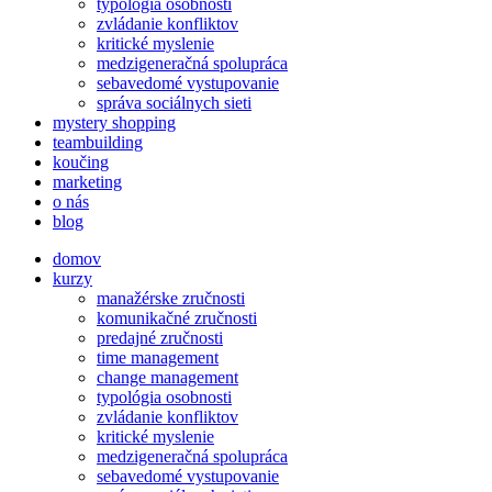
typológia osobnosti
zvládanie konfliktov
kritické myslenie
medzigeneračná spolupráca
sebavedomé vystupovanie
správa sociálnych sieti
mystery shopping
teambuilding
koučing
marketing
o nás
blog
domov
kurzy
manažérske zručnosti
komunikačné zručnosti
predajné zručnosti
time management
change management
typológia osobnosti
zvládanie konfliktov
kritické myslenie
medzigeneračná spolupráca
sebavedomé vystupovanie