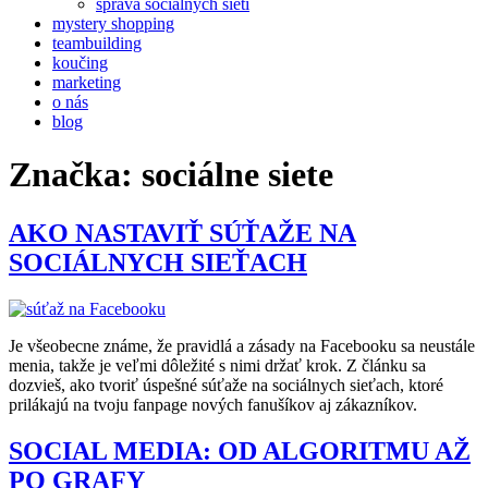
správa sociálnych sieti
mystery shopping
teambuilding
koučing
marketing
o nás
blog
Značka:
sociálne siete
AKO NASTAVIŤ SÚŤAŽE NA
SOCIÁLNYCH SIEŤACH
Je všeobecne známe, že pravidlá a zásady na Facebooku sa neustále
menia, takže je veľmi dôležité s nimi držať krok. Z článku sa
dozvieš, ako tvoriť úspešné súťaže na sociálnych sieťach, ktoré
prilákajú na tvoju fanpage nových fanušíkov aj zákazníkov.
SOCIAL MEDIA: OD ALGORITMU AŽ
PO GRAFY